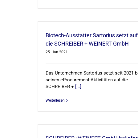
setzt auf die
T GmbH
Biotech-Ausstatter Sartorius setzt auf
die SCHREIBER + WEINERT GmbH
25. Jan 2021
Das Unternehmen Sartorius setzt seit 2021 b
seinen eProcurement-Aktivitäten auf die
SCHREIBER +
[...]
Weiterlesen
iefert Airbus
e