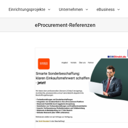
Zum
Inhalt
Einrichtungsprojekte
Unternehmen
eBusiness
springen
eProcurement-Referenzen
affer.de ist