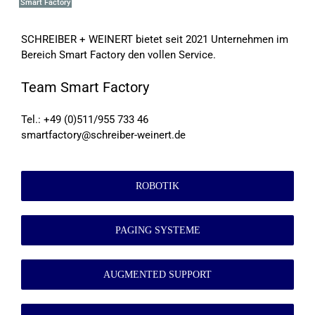
S
m
a
r
t
F
a
c
t
o
r
y
SCHREIBER + WEINERT bietet seit 2021 Unternehmen im
Bereich Smart Factory den vollen Service.
Team Smart Factory
Tel.: +49 (0)511/955 733 46
smartfactory@schreiber-weinert.de
ROBOTIK
PAGING SYSTEME
AUGMENTED SUPPORT