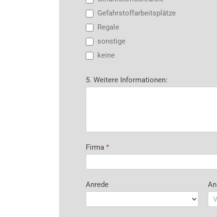
Gefahrstoffarbeitsplätze
Regale
sonstige
keine
5. Weitere Informationen:
Firma
*
Anrede
An