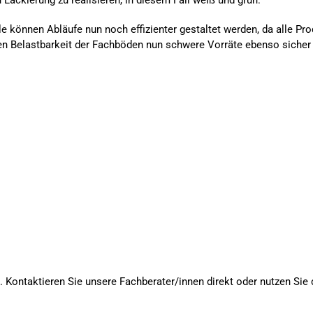
Lackierung zu realisieren, in diesem Fall weiß und grün.
e können Abläufe nun noch effizienter gestaltet werden, da alle Prod
en Belastbarkeit der Fachböden nun schwere Vorräte ebenso sicher 
kt. Kontaktieren Sie unsere Fachberater/innen direkt oder nutzen Sie