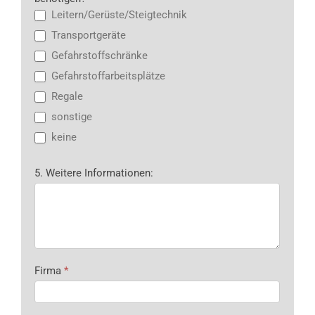
Leitern/Gerüste/Steigtechnik
Transportgeräte
Gefahrstoffschränke
Gefahrstoffarbeitsplätze
Regale
sonstige
keine
5. Weitere Informationen:
Firma
*