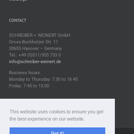
CONTACT
SCHREIBER + WEINERT GmbH
Gross-Buchholzer Str. 11
30655 Hanover – Germany
Tel.: +49 (0)511/955 733 0
info@schreiber-weinert.de
Business hours:
Monday to Thursday: 7:30 to 16:45
Friday: 7:45 to 13:00
This website uses cookies to ensure you get
the best experience on our website.
Got it!