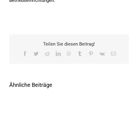
Betriebseinrichtungen.
Teilen Sie diesen Beitrag!
Facebook
Twitter
Reddit
LinkedIn
WhatsApp
Tumblr
Pinterest
Vk
E-
Mail
Ähnliche Beiträge