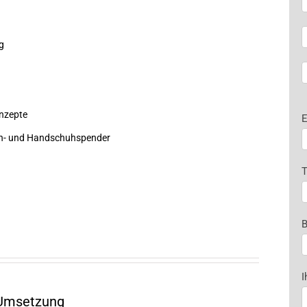
A
g
A
nzepte
E
ken- und Handschuhspender
T
B
I
 Umsetzung