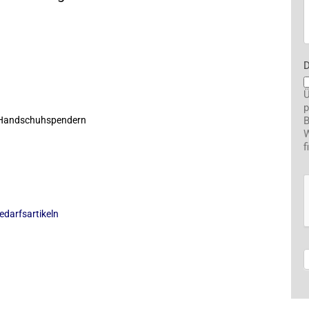
D
Ü
p
d Handschuhspendern
B
W
f
edarfsartikeln