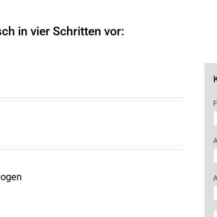
h in vier Schritten vor:
F
F
F
A
logen
A
A
A